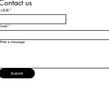
Contact us
お名前
*
Email
*
Write a message
Submit