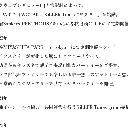
タウェブレギュラーDJと宮沢純によって、
J PARTY「WOTAKU KiLLER Tunes #ヲタキラ」を始動。
宿Sankeys PENTHOUSEを中心に
都内各所CLUBにて定期開催
023年
谷MIYASHITA PARK「or tokyo」にて
定期開催スタート。
イフスタイルが変化した層にもアプローチすべく
、
幼児からキッズまで親子で来場可能なパーティーをご提案。
ラブ世代がファミリーでも楽しめる
唯一無二のアットホーム感
日常的なラグジュアリーを共存させるパーティーを開催。
024年
種イベントへの協力・共同運営を行う
KiLLER Tunes group
25年