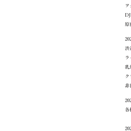
ヲ
D
原
2
渋
ラ
乳
ク
非
2
各
20