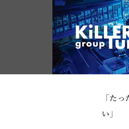
「たっ
い」