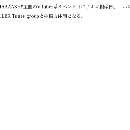
MAAAASH!!主催のVTuber系イベント
「にじホロ倶楽部」「ホ
iLLER Tunes groupとの協力体制となる
。
海外活動実績
2007年11月SAMURAI JAPON/フランス・パリ、トゥールズ
2008年7月JAPAN EXPO/フランス・パリ
2008年10月SAMURAI JAPON/フランス・パリ
2008年10月Chibi Japan Expo/フランス・パリ
2009年2月Chibi Japan Expo/フランス・マルセイユ